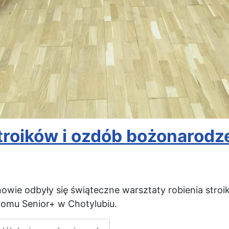
troików i ozdób bożonarod
nowie odbyły się świąteczne warsztaty robienia str
Domu Senior+ w Chotylubiu.