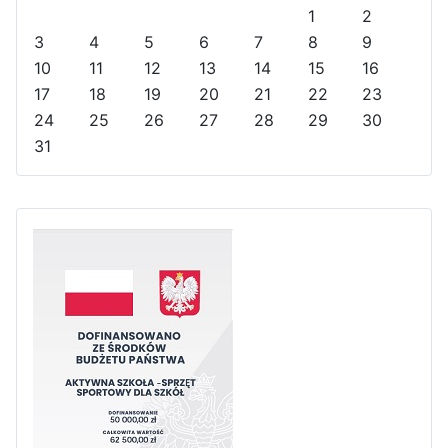
u
u
a
n
1
2
s
s
r
t
3
4
5
6
7
8
9
Y
M
h
10
11
12
13
14
15
16
e
o
17
18
19
20
21
22
23
a
n
24
25
26
27
28
29
30
r
t
31
h