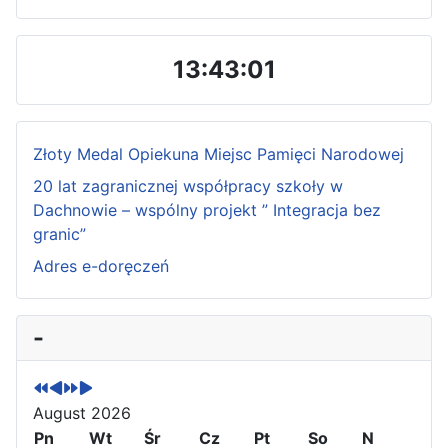
13:43:03
Złoty Medal Opiekuna Miejsc Pamięci Narodowej
20 lat zagranicznej współpracy szkoły w
Dachnowie – wspólny projekt ” Integracja bez
granic”
Adres e-doręczeń
P
P
N
N
-
r
r
e
e
e
e
x
x
v
v
t
t
August 2026
i
i
Y
M
o
Pn
o
e
o
Wt
Śr
Cz
Pt
So
N