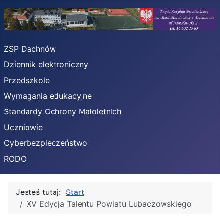
ZSP Dachnów
Dziennik elektroniczny
Przedszkole
Wymagania edukacyjne
Standardy Ochrony Małoletnich
Uczniowie
Cyberbezpieczeństwo
RODO
Jesteś tutaj:
Start
XV Edycja Talentu Powiatu Lubaczowskiego