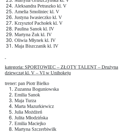
Martyna Gruszczyńska kl. V
Aleksandra Petraszko kl. V
Amelia Smoliniec kl. V
Justyna Iwasieczko kl. V
Krzysztof Pachołek kl. V
Paulina Sanok kl. IV
Martyna Żuk kl. IV
Oliwia Młynek kl. IV
Maja Biszczanik kl. IV
kategoria: SPORTOWIEC – ZŁOTY TALENT – Drużyna
dziewcząt kl. V – VI w Unihokeju
trener: pan Piotr Bielko
Zuzanna Boguniowska
Emilia Sanok
Maja Turza
Marta Mazurkiewicz
Julia Możdżeń
Julita Młodzińska
Emilia Maciejko
Martyna Szczerbiwilk