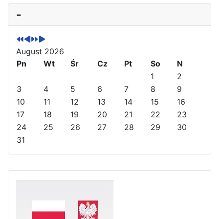
P
P
N
N
-
r
r
e
e
e
e
x
x
v
v
t
t
August 2026
i
i
Y
M
o
Pn
o
e
o
Wt
Śr
Cz
Pt
So
N
u
u
a
n
1
2
s
s
r
t
3
4
5
6
7
8
9
Y
M
h
10
11
12
13
14
15
16
e
o
17
18
19
20
21
22
23
a
n
24
25
26
27
28
29
30
r
t
31
h