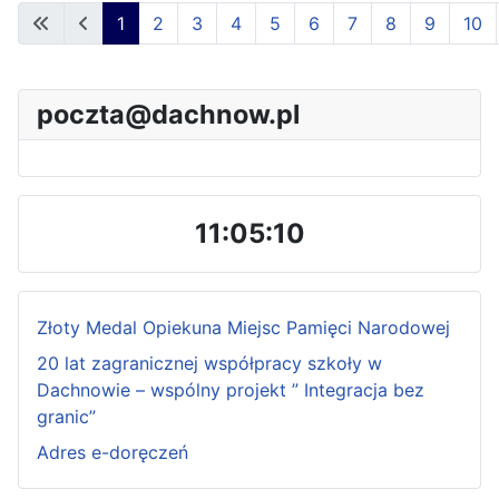
1
2
3
4
5
6
7
8
9
10
poczta@dachnow.pl
11:05:11
Złoty Medal Opiekuna Miejsc Pamięci Narodowej
20 lat zagranicznej współpracy szkoły w
Dachnowie – wspólny projekt ” Integracja bez
granic”
Adres e-doręczeń