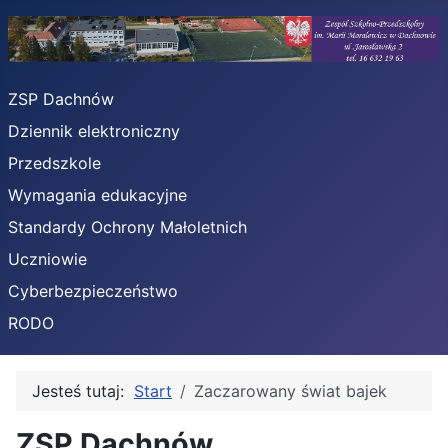
ZSP Dachnów
Dziennik elektroniczny
Przedszkole
Wymagania edukacyjne
Standardy Ochrony Małoletnich
Uczniowie
Cyberbezpieczeństwo
RODO
Jesteś tutaj:
Start
Zaczarowany świat bajek
ZSP Dachnów