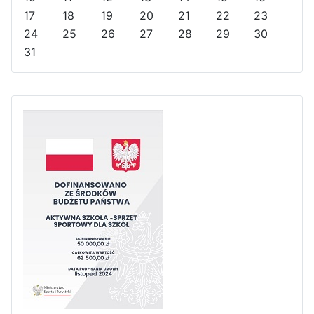
e
o
17
18
19
20
21
22
23
a
n
24
25
26
27
28
29
30
r
t
31
h