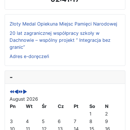
Złoty Medal Opiekuna Miejsc Pamięci Narodowej
20 lat zagranicznej współpracy szkoły w
Dachnowie – wspólny projekt ” Integracja bez
granic”
Adres e-doręczeń
P
P
N
N
-
r
r
e
e
e
e
x
x
v
v
t
t
August 2026
i
i
Y
M
o
Pn
o
e
o
Wt
Śr
Cz
Pt
So
N
u
u
a
n
1
2
s
s
r
t
3
4
5
6
7
8
9
Y
M
h
10
11
12
13
14
15
16