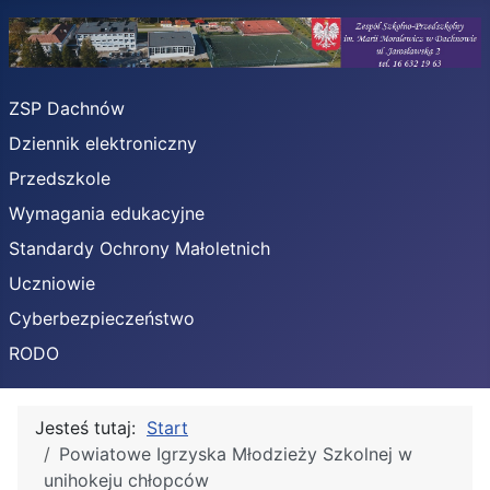
ZSP Dachnów
Dziennik elektroniczny
Przedszkole
Wymagania edukacyjne
Standardy Ochrony Małoletnich
Uczniowie
Cyberbezpieczeństwo
RODO
Jesteś tutaj:
Start
Powiatowe Igrzyska Młodzieży Szkolnej w
unihokeju chłopców