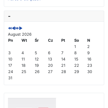
P
P
N
N
-
r
r
e
e
e
e
x
x
v
v
t
t
August 2026
i
i
Y
M
o
Pn
o
e
o
Wt
Śr
Cz
Pt
So
N
u
u
a
n
1
2
s
s
r
t
3
4
5
6
7
8
9
Y
M
h
10
11
12
13
14
15
16
e
o
17
18
19
20
21
22
23
a
n
24
25
26
27
28
29
30
r
t
31
h