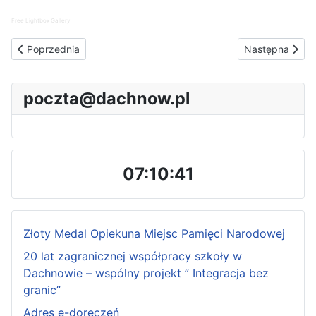
Free Lightbox Gallery
Poprzednia strona: Sukcesy naszych uczniów w konkursie recyt
Następna stron
Poprzednia
Następna
poczta@dachnow.pl
07:10:41
Złoty Medal Opiekuna Miejsc Pamięci Narodowej
20 lat zagranicznej współpracy szkoły w
Dachnowie – wspólny projekt ” Integracja bez
granic”
Adres e-doręczeń