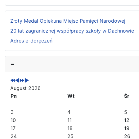
Złoty Medal Opiekuna Miejsc Pamięci Narodowej
20 lat zagranicznej współpracy szkoły w Dachnowie – 
Adres e-doręczeń
P
P
N
N
-
r
r
e
e
e
e
x
x
v
v
t
t
i
i
Y
M
August 2026
o
o
e
o
Pn
Wt
Śr
u
u
a
n
s
s
r
t
3
4
5
Y
M
h
10
11
12
e
o
17
18
19
a
n
24
25
26
r
t