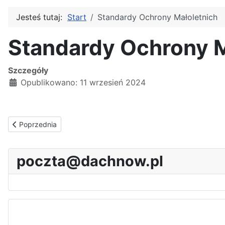
Jesteś tutaj:
Start
Standardy Ochrony Małoletnich
Standardy Ochrony M
Szczegóły
Opublikowano: 11 wrzesień 2024
Poprzednia strona: Uczniowie. Rok szkolny 2025/2026
Poprzednia
poczta@dachnow.pl