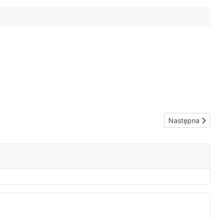
Następna stron
Następna