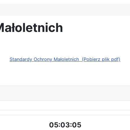
ałoletnich
Standardy Ochrony Małoletnich (Pobierz plik pdf)
05:03:06