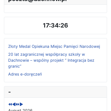
17:34:27
Złoty Medal Opiekuna Miejsc Pamięci Narodowej
20 lat zagranicznej współpracy szkoły w
Dachnowie – wspólny projekt ” Integracja bez
granic”
Adres e-doręczeń
P
P
N
N
-
r
r
e
e
e
e
x
x
v
v
t
t
August 2026
i
i
Y
M