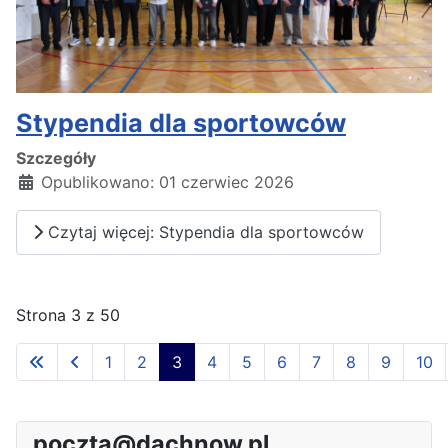
Stypendia dla sportowców
Szczegóły
Opublikowano: 01 czerwiec 2026
Czytaj więcej: Stypendia dla sportowców
Strona 3 z 50
1
2
3
4
5
6
7
8
9
10
poczta@dachnow.pl