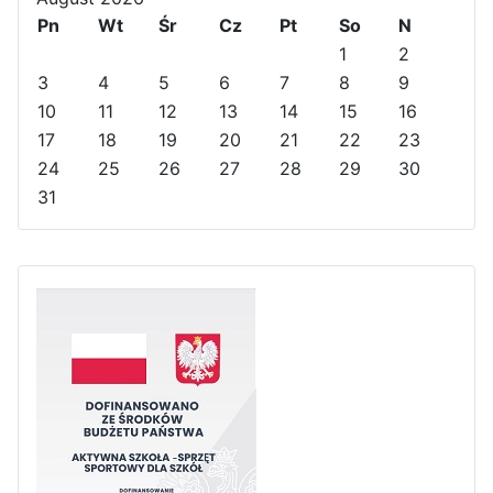
o
Pn
o
e
o
Wt
Śr
Cz
Pt
So
N
u
u
a
n
1
2
s
s
r
t
3
4
5
6
7
8
9
Y
M
h
10
11
12
13
14
15
16
e
o
17
18
19
20
21
22
23
a
n
24
25
26
27
28
29
30
r
t
31
h